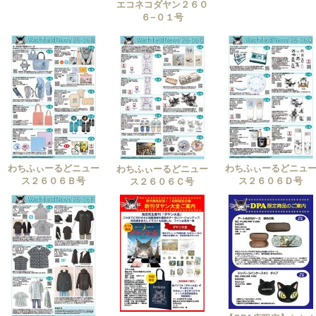
エコネコダヤン２６０
６−０１号
わちふぃーるどニュー
わちふぃーるどニュ
わちふぃーるどニュー
ス２６０６Ｂ号
ス２６０６Ｄ号
ス２６０６Ｃ号