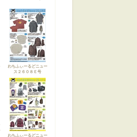
わちふぃーるどニュー
ー
ス２６０８Ｅ号
ー
号
わちふぃーるどニュー