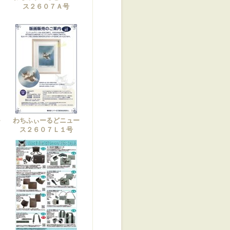
ス２６０７Ａ号
わちふぃーるどニュー
ー
ス２６０７Ｌ１号
０