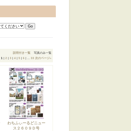
説明付き一覧
写真のみ一覧
1
|
2
|
3
|
4
|
5
|
6
|
...
33
次のページ
»
ー
わちふぃーるどニュー
ス２６０９Ｄ号