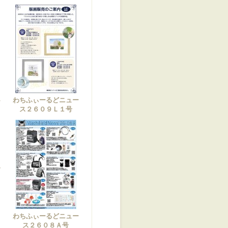
わちふぃーるどニュー
ー
ス２６０９Ｌ１号
ふ
６
わちふぃーるどニュー
ス２６０８Ａ号