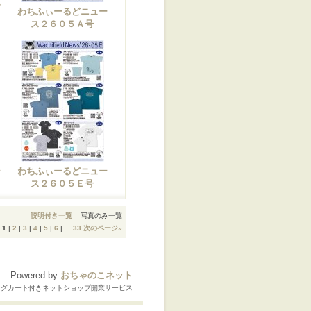
ふ
わちふぃーるどニュー
６
ス２６０５Ａ号
ー
わちふぃーるどニュー
ス２６０５Ｅ号
説明付き一覧
写真のみ一覧
1
|
2
|
3
|
4
|
5
|
6
|
...
33
次のページ
»
Powered by
おちゃのこネット
ングカート付きネットショップ開業サービス