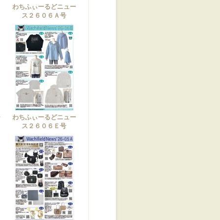
わちふぃーるどニュー
ス２６０６Ａ号
ー
わちふぃーるどニュー
ス２６０６Ｅ号