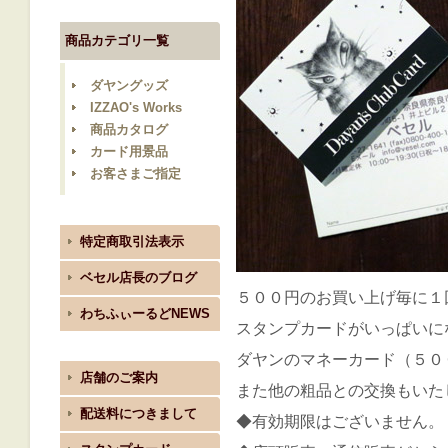
商品カテゴリ一覧
ダヤングッズ
IZZAO's Works
商品カタログ
カード用景品
お客さまご指定
特定商取引法表示
ベセル店長のブログ
５００円のお買い上げ毎に１
わちふぃーるどNEWS
スタンプカードがいっぱい
ダヤンのマネーカード（５０
店舗のご案内
また他の粗品との交換もい
配送料につきまして
◆有効期限はございません