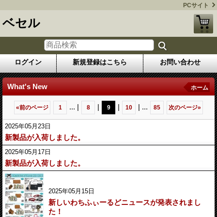
PCサイト
ベセル
ログイン
新規登録はこちら
お問い合わせ
What's New
ホーム
...
|
|
|
|
...
«
前のページ
1
8
9
10
85
次のページ
»
2025年05月23日
新製品が入荷しました。
2025年05月17日
新製品が入荷しました。
2025年05月15日
新しいわちふぃーるどニュースが発表されまし
た！