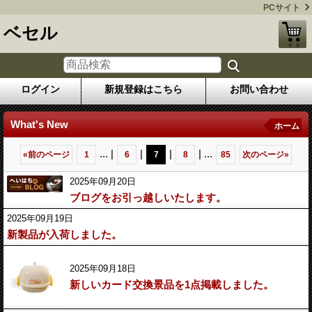
PCサイト
ベセル
ログイン
新規登録はこちら
お問い合わせ
What's New
ホーム
...
|
|
|
|
...
«
前のページ
1
6
7
8
85
次のページ
»
2025年09月20日
ブログをお引っ越しいたします。
2025年09月19日
新製品が入荷しました。
2025年09月18日
新しいカード交換景品を1点掲載しました。