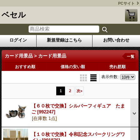
PCサイト
ベセル
ログイン
新規登録はこちら
お問い合わせ
カード用景品 > カード用景品
一覧
おすすめ順
価格の安い順
売れ筋順
表示件数
:
1
2
次
»
【６０枚で交換】シルバーフィギュア たま
ご
[992247]
[在庫数 1点]
【１０枚で交換】令和記念スパークリングワ