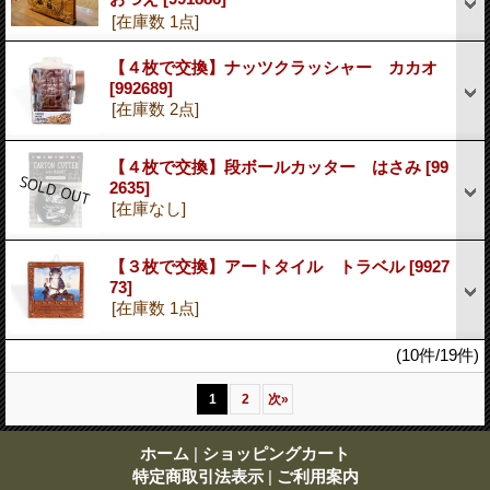
[在庫数 1点]
【４枚で交換】ナッツクラッシャー カカオ
[992689]
[在庫数 2点]
【４枚で交換】段ボールカッター はさみ
[99
2635]
[在庫なし]
【３枚で交換】アートタイル トラベル
[9927
73]
[在庫数 1点]
(10件/19件)
1
2
次
»
ホーム
|
ショッピングカート
特定商取引法表示
|
ご利用案内