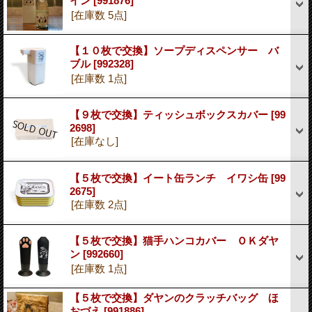
イン
[991876]
[在庫数 5点]
【１０枚で交換】ソープディスペンサー バ
ブル
[992328]
[在庫数 1点]
【９枚で交換】ティッシュボックスカバー
[99
2698]
[在庫なし]
【５枚で交換】イート缶ランチ イワシ缶
[99
2675]
[在庫数 2点]
【５枚で交換】猫手ハンコカバー ＯＫダヤ
ン
[992660]
[在庫数 1点]
【５枚で交換】ダヤンのクラッチバッグ ほ
おづえ
[991886]