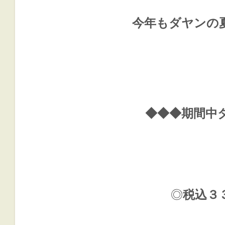
今年もダヤンの
◆◆◆期間中
◎
税込３