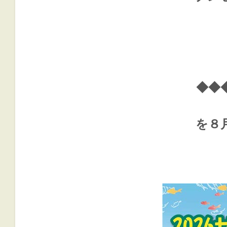
◆◆
を８